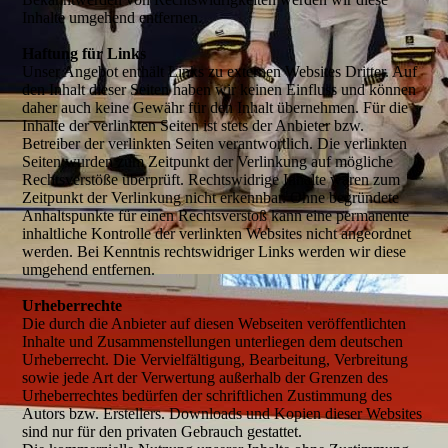
Inhalte umgehend entfernen.
Haftung für Links
Unser Angebot enthält Links zu externen Websites Dritter. Auf
den Inhalt dieser Seiten haben wir keinen Einfluss und können
daher auch keine Gewähr für den Inhalt übernehmen. Für die
Inhalte der verlinkten Seiten ist stets der Anbieter bzw.
Betreiber der verlinkten Seiten verantwortlich. Die verlinkten
Seiten wurden zum Zeitpunkt der Verlinkung auf mögliche
Rechtsverstöße überprüft. Rechtswidrige Inhalte waren zum
Zeitpunkt der Verlinkung nicht erkennbar. Ohne begründete
Anhaltspunkte für einen Rechtsverstoß kann eine permanente
inhaltliche Kontrolle der verlinkten Websites nicht angeordnet
werden. Bei Kenntnis rechtswidriger Links werden wir diese
umgehend entfernen.
Urheberrechte
Die durch die Anbieter auf diesen Webseiten veröffentlichten
Inhalte und Zusammenstellungen unterliegen dem deutschen
Urheberrecht. Die Vervielfältigung, Bearbeitung, Verbreitung
sowie jede Art der Verwertung außerhalb der Grenzen des
Urheberrechtes bedürfen der schriftlichen Zustimmung des
Autors bzw. Erstellers. Downloads und Kopien dieser Websites
sind nur für den privaten Gebrauch gestattet.