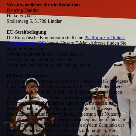
Verantwortlicher für die Redaktion
Dancing Daddys
Heike Feykens
Stollenweg 5, 51789 Lindlar
EU-Streitbeilegung
Die Europäische Kommission stellt eine
Plattform zur Online-
Streitbeilegung (OS)
bereit. Unsere E-Mail-Adresse finden Sie
oben im Impressum.
Wir sind nicht bereit oder verpflichtet, an
Streitbeilegungsverfahren vor einer
Verbraucherschlichtungsstelle teilzunehmen.
Haftung für Inhalte
Als Diensteanbieter sind wir gemäß § 7 Abs. 1 TMG für eigene
Inhalte auf diesen Seiten verantwortlich. 1 Telemediengesetz
(TMG). Nach §§ 8 bis 10 TMG sind Diensteanbieter jedoch
nicht verpflichtet, übermittelte oder gespeicherte fremde
Informationen zu überwachen oder nach Umständen zu
forschen, die auf eine rechtswidrige Tätigkeit hinweisen.
Verpflichtungen zur Entfernung oder Sperrung der Nutzung
von Informationen bleiben jedoch bestehen unangefochten. In
diesem Fall ist eine Haftung jedoch erst ab dem Zeitpunkt der
Kenntnis einer konkreten Rechtsverletzung möglich. Bei
Bekanntwerden von Rechtswidrigkeiten werden wir diese