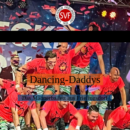
Dancing-Daddys
Das Männerballett aus Frielingsdorf